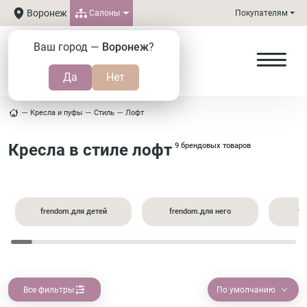
Воронеж
Салоны
Покупателям
Ваш город —
Воронеж
?
Кресла и пуфы
Стиль
Лофт
Кресла в стиле лофт
9 брендовых товаров
frendom.для детей
frendom.для него
fr
Все фильтры
По умолчанию