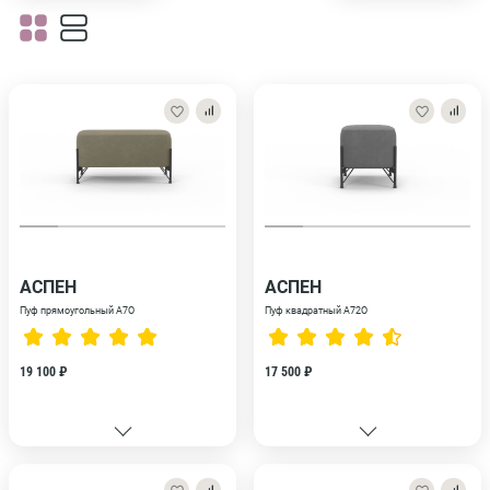
АСПЕН
АСПЕН
Пуф прямоугольный А7О
Пуф квадратный A72O
19 100 ₽
17 500 ₽