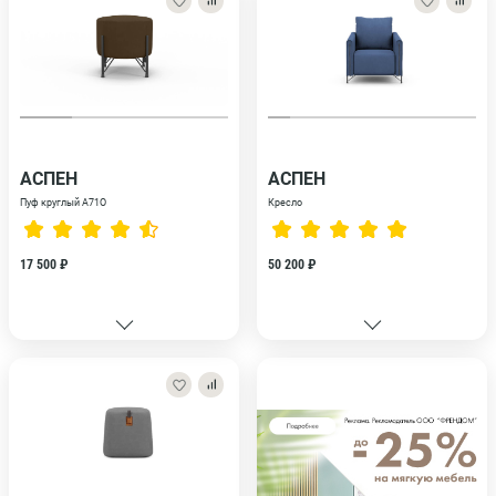
АСПЕН
АСПЕН
Пуф круглый A71O
Кресло
17 500 ₽
50 200 ₽